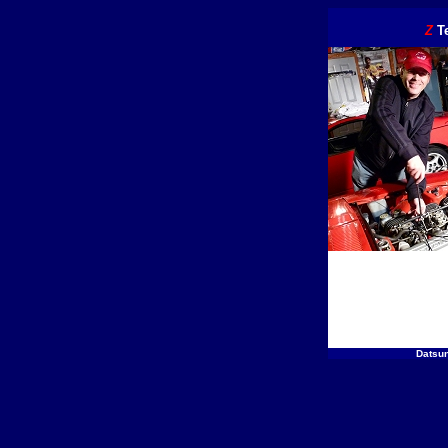
Z
T
Datsun